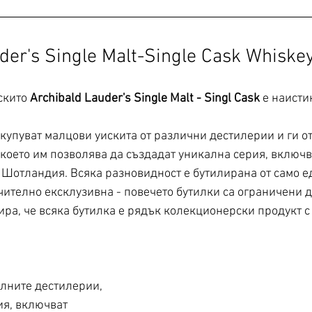
der's Single Malt-Single Cask Whiske
скито 
Archibald Lauder's Single Malt - Singl Cask
 е наисти
акупуват малцови уискита от различни дестилерии и ги о
, което им позволява да създадат уникална серия, включ
 Шотландия. Всяка разновидност е бутилирана от само ед
чително ексклузивна - повечето бутилки са ограничени д
ира, че всяка бутилка е рядък колекционерски продукт с
лните дестилерии, 
ия, включват 