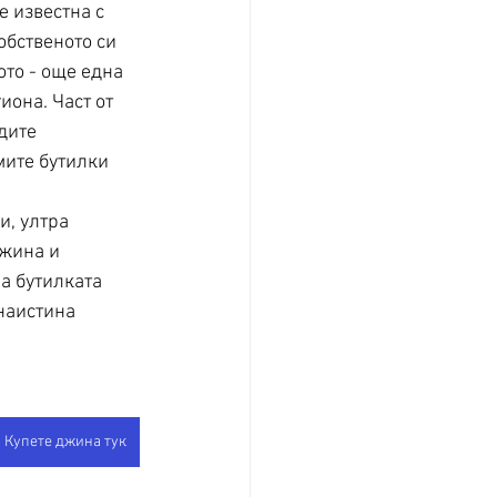
е известна с 
обственото си 
ото - още една 
иона. Част от 
дите 
ите бутилки 
и, ултра 
жина и 
а бутилката 
 наистина 
Купете джина тук