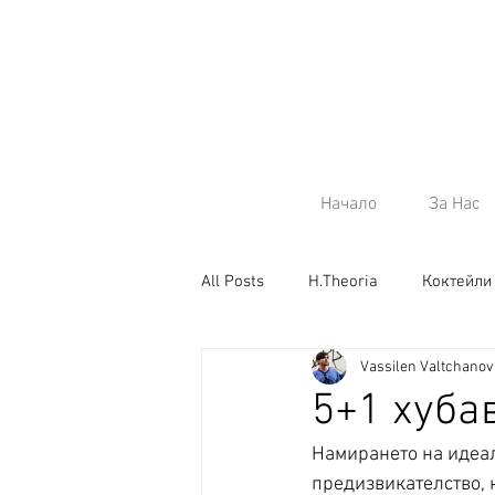
Начало
За Нас
All Posts
H.Theoria
Коктейли
Vassilen Valtchanov
Коняк
5+1 хуба
Намирането на идеал
предизвикателство, н