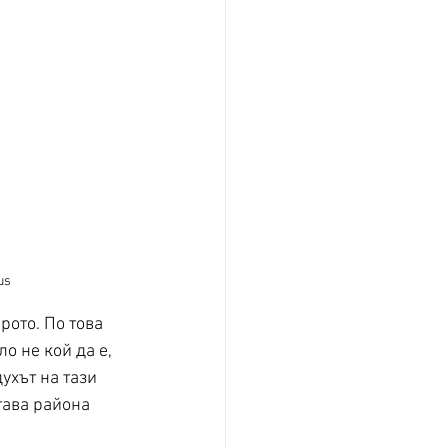
us
рото. По това 
ло не кой да е, 
ухът на тази 
ава района 