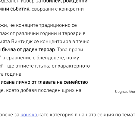
 идеален избор за 
юбилеи, рожденни 
ажни събития,
 свързани с конкретни 
ежи, че коняците традиционно се 
паж от различни години и тероари в 
рията Винтидж се концентрира в точно 
 бъчва от даден тероар
. Това прави 
 в сравнение с блендовете, но му 
ст
 - ще отпиете глътка от характерното 
а година. 
исана лично от главата на семейство 
е, което добавя последен щрих на 
Cognac God
овече за 
коняка
като категория в нашата секция по темат