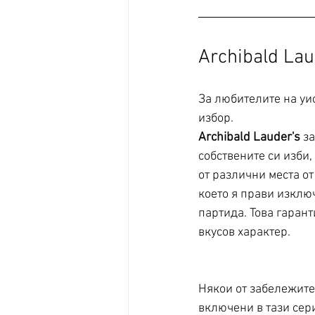
Archibald Lau
За любителите на уи
избор. 
Archibald Lauder's
 з
собствените си изби
от различни места от
което я прави изклю
партида. Това гарант
вкусов характер.
Някои от забележите
включени в тази сер