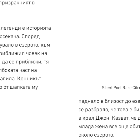
призрачният в 
 легенди е историята 
осекача. Според 
увало в езерото, към 
риближил човек на 
л да се приближи, тя 
лбоката част на 
давила. Конникът 
о от шапката му 
Silent Pool Rare Citr
паднало в близост до езе
се разбрало, че това е би
а крал Джон. Казват, че д
млада жена все още обит
около езерото. 