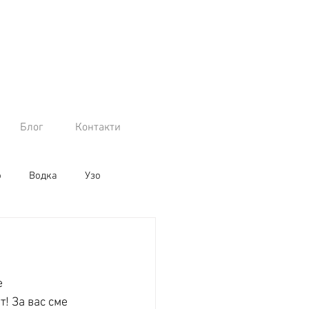
Блог
Контакти
о
Водка
Узо
 
! За вас сме 