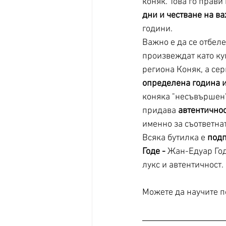
коняк. Това го прави
дни и честване на в
години. 
Важно е да се отбел
произвеждат като ку
региона Коняк, а се
определена година и
коняка "несъвършен"
придава 
автентично
именно за съответнат
Всяка бутилка е 
подп
Годе -
 Жан-Едуар Год
лукс и автентичност.
Можете да научите п