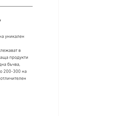
y
на уникален 
тлежават в 
ваща продукти 
на бъчва, 
о 200-300 на 
 отличителен 