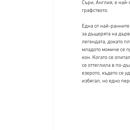
Съри, Англия, е най-
графството. 
Една от най-ранните
за дъщерята на дърв
легендата, докато пл
младото момиче се п
кон. Когато се опита
се оттеглила в по-дъ
езерото, където се у
избягал, но едно пер