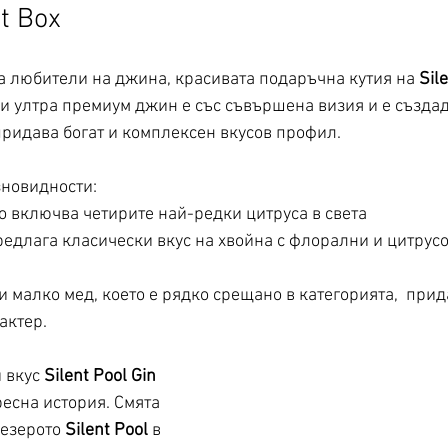
ft Box
а любители на джина, красивата подаръчна кутия на 
Sil
зи ултра премиум джин е със съвършена визия и е създад
придава богат и комплексен вкусов профил. 
зновидности: 
то включва четирите най-редки цитруса в света 
предлага класически вкус на хвойна с флорални и цитрусо
 малко мед, което е рядко срещано в категорията,  прида
актер. 
 вкус 
Silent Pool Gin
ресна история. Смята 
 езерото 
Silent Pool
 в 