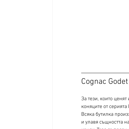
Cognac Godet 
За тези, които ценят
коняците от серията
Всяка бутилка произ
и улавя същността на