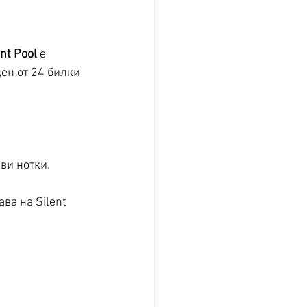
ent Pool
 е 
ен от 24 билки 
ви нотки. 
ва на Silent 