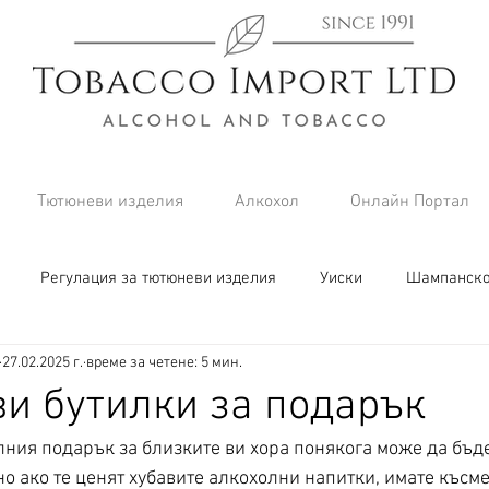
Тютюневи изделия
Алкохол
Онлайн Портал
Регулация за тютюневи изделия
Уиски
Шампанск
27.02.2025 г.
време за четене: 5 мин.
ви бутилки за подарък
ния подарък за близките ви хора понякога може да бъде
о ако те ценят хубавите алкохолни напитки, имате късмет