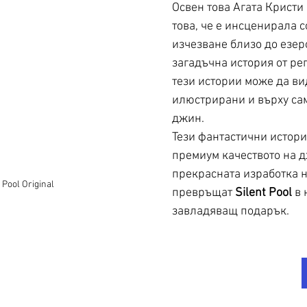
Освен това Агата Кристи 
това, че е инсценирала с
изчезване близо до езер
загадъчна история от рег
тези истории може да ви
илюстрирани и върху сам
джин. 
Тези фантастични истори
премиум качеството на д
прекрасната изработка н
 Pool Original
превръщат 
Silent Pool
 в
завладяващ подарък.