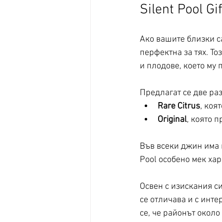
Silent Pool Gi
Ако вашите близки с
перфектна за тях. То
и плодове, което му 
Предлагат се две ра
Rare Citrus
, коя
Original
, която 
Във всеки джин има и
Pool особено мек хар
Освен с изискания си
се отличава и с инте
се, че районът около