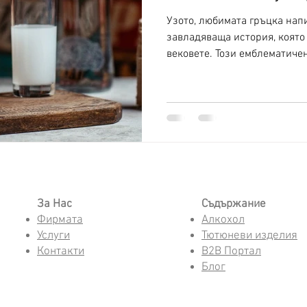
Узото, любимата гръцка напи
завладяваща история, която
вековете. Този емблематичен
За Нас
Съдържание
Фирмата
Алкохол
Услуги
Тютюневи изделия
Контакти
B2B Портал
Блог