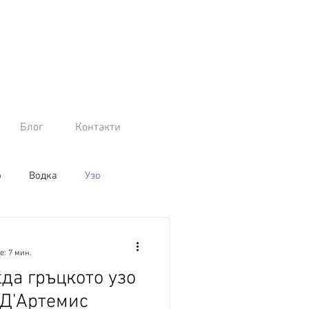
Блог
Контакти
о
Водка
Узо
е: 7 мин.
да гръцкото узо
 Д'Артемис