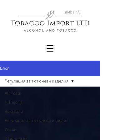
Блог
Регулация за тютюневи изделия
All Posts
H.Theoria
Коктейли
Регулация за тютюневи изделия
Уиски
Шампанско