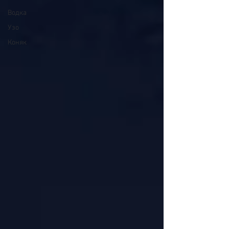
Водка
Узо
Коняк