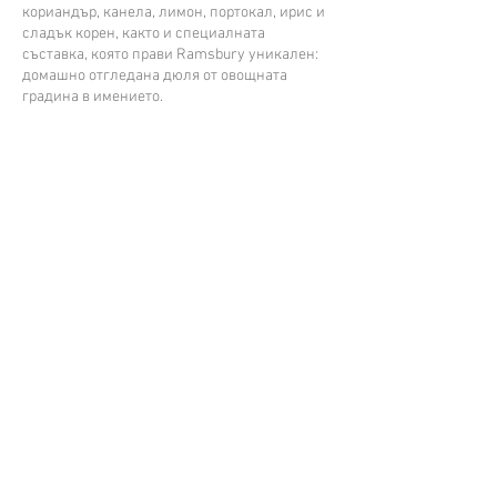
кориандър, канела, лимон, портокал, ирис и
сладък корен, както и специалната
съставка, която прави Ramsbury уникален:
домашно отгледана дюля от овощната
градина в имението.
За Нас
Съдържание
Фирмата
Алкохол
Услуги
Тютюневи изделия
Контакти
B2B Портал