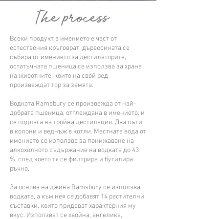
The process
Всеки продукт в имението е част от
естествения кръговрат; дървесината се
събира от имението за дестилаторите,
остатъчната пшеница се използва за храна
на животните, които на свой ред
произвеждат тор за земята.
Водката Ramsbury се произвежда от най-
добрата пшеница, отглеждана в имението, и
се подлага на тройна дестилация. Два пъти
в колони и веднъж в котли. Местната вода от
имението се използва за понижаване на
алкохолното съдържание на водката до 43
%, след което тя се филтрира и бутилира
ръчно.
За основа на джина Ramsbury се използва
водката, а към нея се добавят 14 растителни
съставки, които придават характерния му
вкус. Използват се хвойна, ангелика,