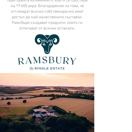
територията на имението, което се простира
на 19 600 акра. Благодарение на това, че
отглеждат всичко собственоръчно имат
достъп до най-качествените съставки,
Рамсбъри създават продукти, които ги
отличават от всички останали.