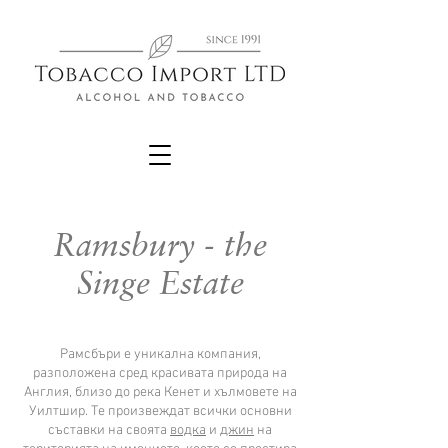
Ramsbury - the
Singe Estate
Рамсбъри е уникална компания,
разположена сред красивата природа на
Англия, близо до река Кенет и хълмовете на
Уилтшир. Те произвеждат всички основни
съставки на своята
водка
и
джин
на