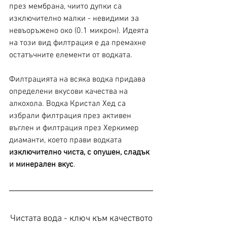
през мембрана, чиито дупки са 
изключително малки - невидими за 
невъоръжено око (0.1 микрон). Идеята 
на този вид филтрация е да премахне 
остатъчните елементи от водката.
Филтрацията на всяка водка придава 
определени вкусови качества на 
алкохола. Водка Кристал Хед са 
избрали филтрация през активен 
въглен и филтрация през Херкимер 
диаманти, което прави водката 
изключително чиста, с опушен, сладък 
и минерален вкус
.
Чистата вода - ключ към качеството