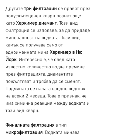
Другите
 три филтрации
 се правят през 
полускъпоценен кварц познат още 
като 
Херкимер диамант
. Този вид 
филтрация се използва, за да придаде 
минералност на водката. Този вид 
камък се получава само от 
едноименната мина 
Херкимер в Ню 
Йорк
. Интересно е, че след като 
известно количество водка премине 
през филтрацията, диамантите 
пожълтяват и трябва да се сменят. 
Подмяната се налага средно веднъж 
на всеки 2 месеца. Това е признак, че 
има химична реакция между водката и 
този вид кварц. 
Финалната филтрация
 е тип 
микрофилтрация
. Водката минава 