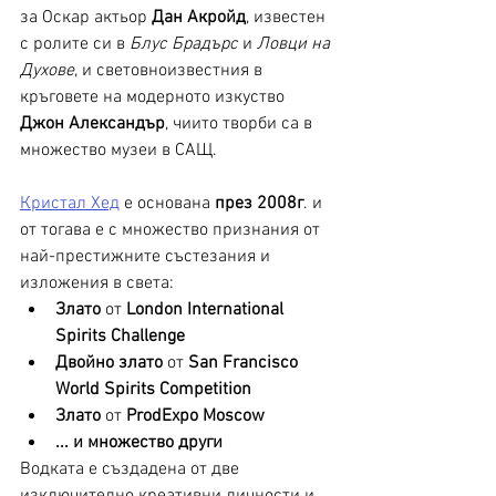
за Оскар актьор 
Дан Акройд
, известен 
с ролите си в 
Блус Брадърс
 и 
Ловци на 
Духове
, и световноизвестния в 
кръговете на модерното изкуство 
Джон Александър
, чиито творби са в 
множество музеи в САЩ. 
Кристал Хед
 е основана 
през 2008г
. и 
от тогава е с множество признания от 
най-престижните състезания и 
изложения в света:
Злато
 от 
London International 
Spirits Challenge
Двойно злато
 от 
San Francisco 
World Spirits Competition
Злато
 от 
ProdExpo Moscow
... и множество други
Водката е създадена от две 