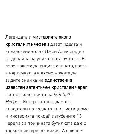
Легендата и 
мистерията около 
кристалните черепи
 дават идеята и 
вдъхновението на Джон Александър 
за дизайна на уникалната бутилка. В 
ляво можете да видите скицата, която 
е нарисувал, а в дясно можете да 
видите снимка на 
единствения 
известен автентичен кристален череп
част от колекцията на 
Mitchell - 
Hedges
. Интересът на двамата 
създатели на водката към мистицизма 
и мистерията покрай изгубените 13 
черепа са причината бутилката да е с 
толкова интересна визия. А още по-