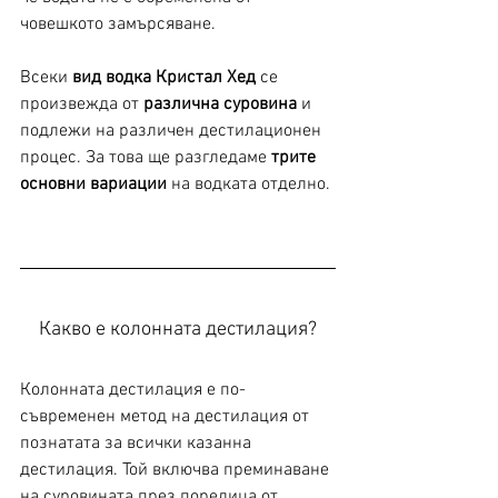
човешкото замърсяване.
Всеки 
вид водка Кристал Хед
 се 
произвежда от 
различна суровина
 и 
подлежи на различен дестилационен 
процес. За това ще разгледаме 
трите 
основни вариации
 на водката отделно.
Какво е колонната дестилация?
Колонната дестилация е по-
съвременен метод на дестилация от 
познатата за всички казанна 
дестилация. Той включва преминаване 
на суровината през поредица от 