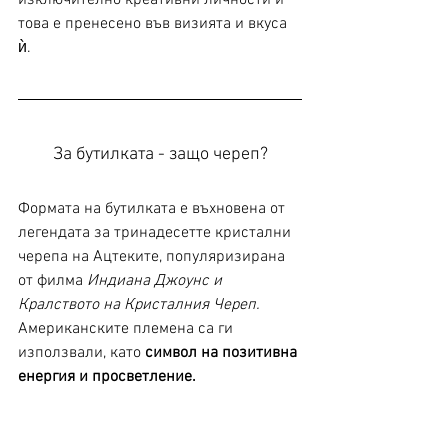
изключително креативни личности и 
това е пренесено във визията и вкуса 
ѝ. 
За бутилката - защо череп?
Формата на бутилката е въхновена от 
легендата за тринадесетте кристални 
черепа на Ацтеките, популяризирана 
от филма 
Индиана Джоунс и 
Кралството на Кристалния Череп. 
Американските племена са ги 
използвали, като 
символ на позитивна 
енергия и просветление.