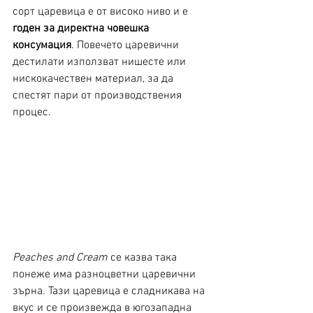
сорт царевица е от високо ниво и е 
годен за директна човешка 
консумация
. Повечето царевични 
дестилати използват нишесте или 
нискокачествен материал, за да 
спестят пари от производствения 
процес. 
Peaches and Cream
 се казва така 
понеже има разноцветни царевични 
зърна. Тази царевица е сладникава на 
вкус и се произвежда в югозападна 