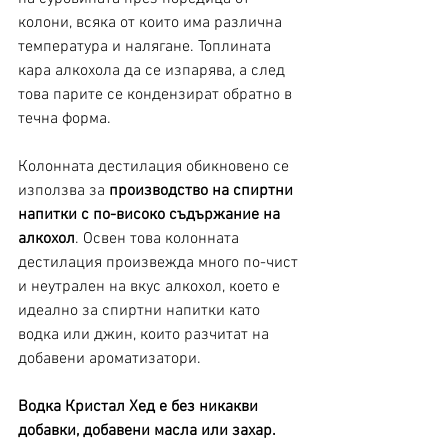
колони, всяка от които има различна 
температура и налягане. Топлината 
кара алкохола да се изпарява, а след 
това парите се кондензират обратно в 
течна форма.
Колонната дестилация обикновено се 
използва за 
производство на спиртни 
напитки с по-високо съдържание на 
алкохол
. Освен това колонната 
дестилация произвежда много по-чист 
и неутрален на вкус алкохол, което е 
идеално за спиртни напитки като 
водка или джин, които разчитат на 
добавени ароматизатори. 
Водка Кристал Хед е без никакви 
добавки, добавени масла или захар.