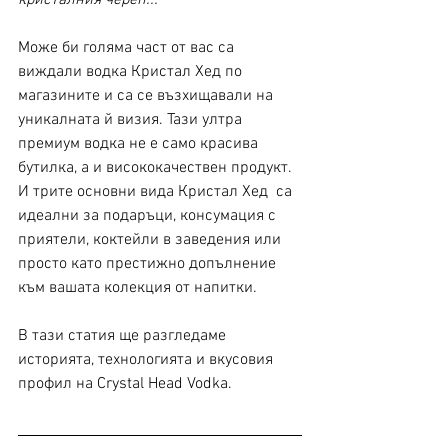
кристалния череп...  
Може би голяма част от вас са 
виждали водка Кристал Хед по 
магазините и са се възхищавали на 
уникалната й визия. Тази ултра 
премиум водка не е само красива 
бутилка, а и висококачествен продукт.  
И трите основни вида Кристал Хед  са 
идеални за подаръци, консумация с 
приятели, коктейли в заведения или 
просто като престижно допълнение 
към вашата колекция от напитки.
В тази статия ще разгледаме 
историята, технологията и вкусовия 
профил на Crystal Head Vodka. 