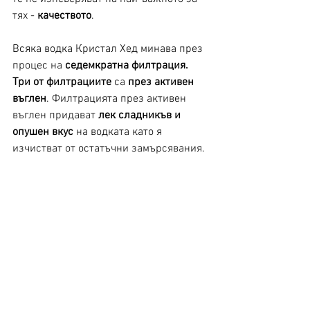
тях - 
качеството
. 
Всяка водка Кристал Хед минава през 
процес на 
седемкратна филтрация. 
Три от филтрациите
 са 
през активен 
въглен
. Филтрацията през активен 
въглен придават 
лек сладникъв и 
опушен вкус
 на водката като я 
изчистват от остатъчни замърсявания.