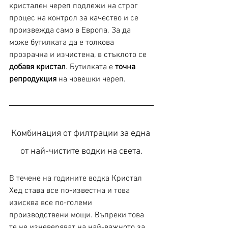
кристален череп подлежи на строг 
процес на контрол за качество и се 
произвежда само в Европа. За да 
може бутилката да е толкова 
прозрачна и изчистена, в стъклото се 
добавя кристал
. Бутилката е 
точна 
репродукция
 на човешки череп.
Комбинация от филтрации за една 
от най-чистите водки на света.
В течене на годините водка Кристал 
Хед става все по-известна и това 
изисква все по-големи 
производствени мощи. Въпреки това 
те не изневеряват на най-важното за 