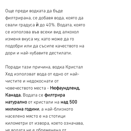
Още преди водката да бъде 
филтрирана, се добавя вода, която да 
свали градуса ѝ до 40%. Водата, която 
се използва във всеки вид алкохол 
изменя вкуса му, като може да го 
подобри или да съсипе качеството на 
дори и най-хубавите дестилати. 
Поради тази причина, водка Кристал 
Хед използват вода от едно от най-
чистите и недокоснати от 
човечеството места - 
Нюфаундленд, 
Канада.
 Водата се 
филтрира 
натурално
 от кристали на 
над 500 
милиона години
, а най-близкото 
населено място е на стотици 
километри от извора, което означава, 
че водата не е обременена от 