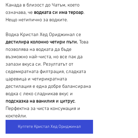
Канада в близост до Чатъм, което 
означава, че 
водката си има тероар
. 
Нещо нетипично за водките.
Водка Кристал Хед Ориджинал се 
дестилира колонно четири пъти.
 Това 
позволява на водката да бъде 
възможно най-чиста, но все пак да 
запази вкуса си. Резултатът от 
седемкратната филтрация, сладката 
царевица и четирикратната 
дестилация е една добре балансирана 
водка с леко сладникав вкус и 
подсказка на ванилия и цитрус
. 
Перфектна за чиста консумация и 
коктейли. 
Куптете Кристал Хед Ориджинал